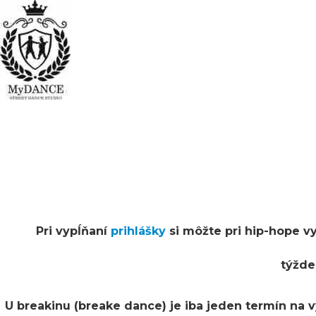
Pri vypĺňaní
prihlášky
si môžte pri hip-hope vy
týžde
U breakinu (breake dance) je iba jeden termín na