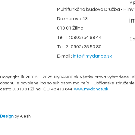
V 
Multifunkčná budova Družba - Hliny 
Daxnerova 43
010 01 Žilina
Tel. 1 : 0903/54 99 44
Ďa
Tel. 2 : 0902/25 50 80
E-mail :
info@mydance.sk
Copyright © 20015 - 2025 MyDANCE.sk Všetky práva vyhradené. Ak
obsahu je povolené iba so súhlasom majiteľa - Občianske združenie 
cesta 3, 010 01 Žilina IČO: 48 413 844
www.mydance.sk
Design
by Alesh